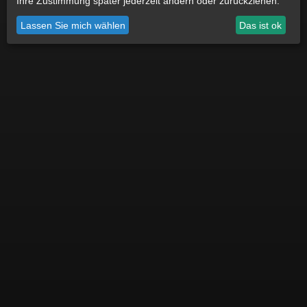
Ihre Zustimmung später jederzeit ändern oder zurückziehen.
Datenschutz
Impressum
Cookie Einstellungen
Lassen Sie mich wählen
Das ist ok