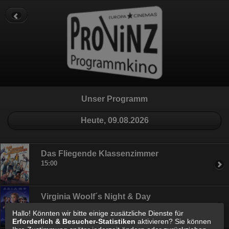
Datenschutz
Impressum
Cookie Einstellungen
Unser Programm
Heute, 09.08.2026
Das Fliegende Klassenzimmer
15:00
Virginia Woolf´s Night & Day
16:45
Hallo! Könnten wir bitte einige zusätzliche Dienste für
Erforderlich & Besucher-Statistiken
aktivieren? Sie können