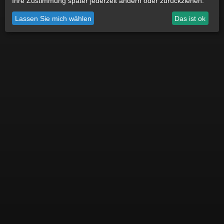
Ihre Zustimmung später jederzeit ändern oder zurückziehen.
Datenschutz
Impressum
Cookie Einstellungen
Lassen Sie mich wählen
Das ist ok