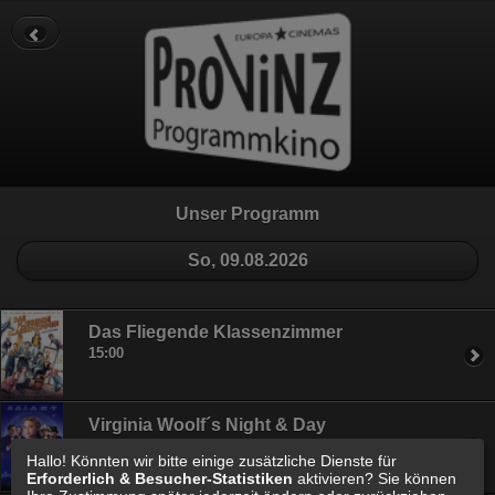
Datenschutz
Impressum
Cookie Einstellungen
Unser Programm
So, 09.08.2026
Das Fliegende Klassenzimmer
15:00
Virginia Woolf´s Night & Day
16:45
Hallo! Könnten wir bitte einige zusätzliche Dienste für
Erforderlich & Besucher-Statistiken
aktivieren? Sie können