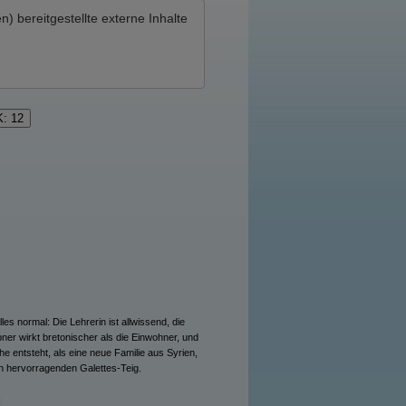
en)
bereitgestellte externe Inhalte
K: 12
les normal: Die Lehrerin ist allwissend, die
pner wirkt bretonischer als die Einwohner, und
he entsteht, als eine neue Familie aus Syrien,
en hervorragenden Galettes-Teig.