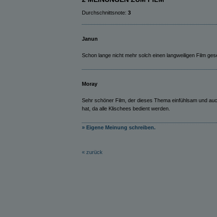
Durchschnittsnote:
3
Janun
Schon lange nicht mehr solch einen langweiligen Film ges
Moray
Sehr schöner Film, der dieses Thema einfühlsam und au
hat, da alle Klischees bedient werden.
» Eigene Meinung schreiben.
« zurück