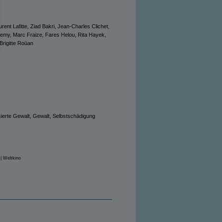
urent Lafitte, Ziad Bakri, Jean-Charles Clichet,
Demy, Marc Fraize, Fares Helou, Rita Hayek,
Brigitte Roüan
sierte Gewalt, Gewalt, Selbstschädigung
| Weltkino