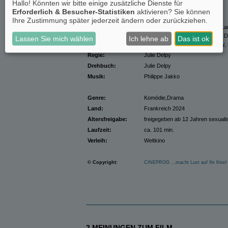
Hallo! Könnten wir bitte einige zusätzliche Dienste für
Erforderlich & Besucher-Statistiken
aktivieren? Sie können
Originaltitel:
Les Barbares
Ihre Zustimmung später jederzeit ändern oder zurückziehen.
Darsteller:
Julie Delpy, Sandrine Kiberlain, La
India Hair, Dalia Naous, Mathieu 
Lassen Sie mich wählen
Ich lehne ab
Das ist ok
Emilie Gavois-Kahn, Albert Delpy, 
Regie:
Julie Delpy
Drehbuch:
Julie Delpy
Musik:
Philippe Jakko
Genre:
Komödie,Drama
Land:
Frankreich 2024
Altersfreigabe:
freigegeben ab 12 Jahren
sexuali
Laufzeit:
ca. 101 min.
Verleih:
Weltkino
© Copyright:
CINEPROG ...macht Lust auf Ihr Kino!
2 MEINUNGEN ZUM FILM