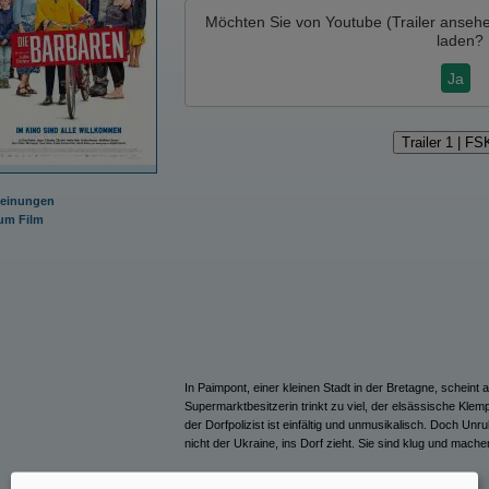
Möchten Sie von
Youtube (Trailer anseh
laden?
Ja
Trailer 1 | FS
Meinungen
m Film
In Paimpont, einer kleinen Stadt in der Bretagne, scheint al
Supermarktbesitzerin trinkt zu viel, der elsässische Klem
der Dorfpolizist ist einfältig und unmusikalisch. Doch Unru
nicht der Ukraine, ins Dorf zieht. Sie sind klug und mach