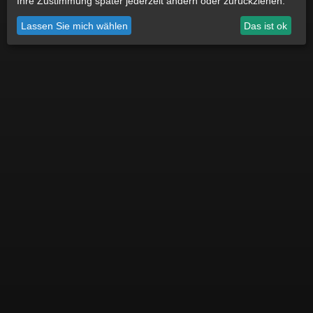
Ihre Zustimmung später jederzeit ändern oder zurückziehen.
Datenschutz
Impressum
Cookie Einstellungen
Lassen Sie mich wählen
Das ist ok