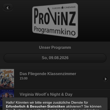
Datenschutz
Impressum
Cookie Einstellungen
Unser Programm
So, 09.08.2026
Das Fliegende Klassenzimmer
15:00
Virginia Woolf´s Night & Day
16:45
Hallo! Könnten wir bitte einige zusätzliche Dienste für
Erforderlich & Besucher-Statistiken
aktivieren? Sie können