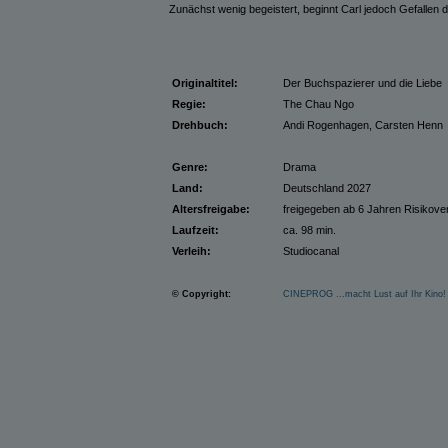
Zunächst wenig begeistert, beginnt Carl jedoch Gefallen 
Originaltitel:
Der Buchspazierer und die Liebe
Regie:
The Chau Ngo
Drehbuch:
Andi Rogenhagen, Carsten Henn
Genre:
Drama
Land:
Deutschland 2027
Altersfreigabe:
freigegeben ab 6 Jahren
Risikove
Laufzeit:
ca. 98 min.
Verleih:
Studiocanal
© Copyright:
CINEPROG ...macht Lust auf Ihr Kino!