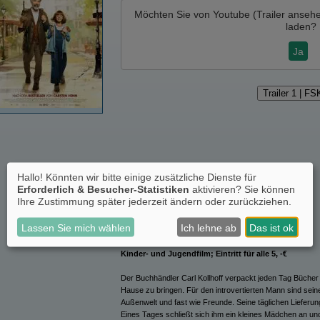
Möchten Sie von
Youtube (Trailer anseh
laden?
Ja
Trailer 1 | FS
Hallo! Könnten wir bitte einige zusätzliche Dienste für
Erforderlich & Besucher-Statistiken
aktivieren? Sie können
Ihre Zustimmung später jederzeit ändern oder zurückziehen.
Lassen Sie mich wählen
Ich lehne ab
Das ist ok
Kinder- und Jugendfilm; Eintritt für alle 5, -€
Der Buchhändler Carl Kollhoff verpackt jeden Tag Bücher 
Hause zu bringen. Für den introvertierten Mann sind sein
Außenwelt und fast wie Freunde. Seine täglichen Lieferung
Eines Tages schließt sich ihm ein kleines Mädchen an und