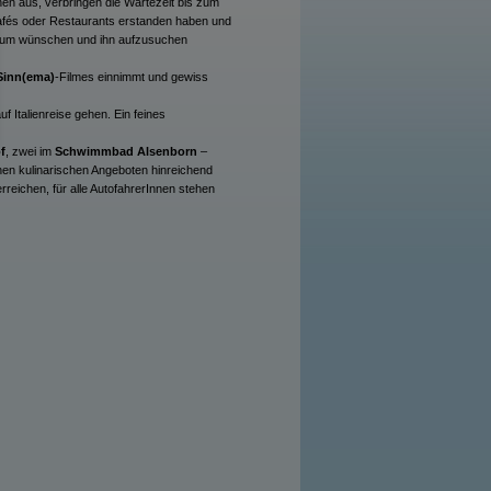
uhen aus, verbringen die Wartezeit bis zum
afés oder Restaurants erstanden haben und
aum wünschen und ihn aufzusuchen
Sinn(ema)
-Filmes einnimmt und gewiss
Italienreise gehen. Ein feines
f
, zwei im
Schwimmbad Alsenborn
–
chen kulinarischen Angeboten hinreichend
reichen, für alle AutofahrerInnen stehen