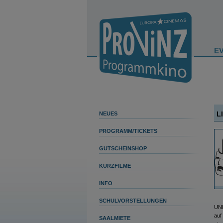
E
L
NEUES
PROGRAMM/TICKETS
GUTSCHEINSHOP
KURZFILME
INFO
SCHULVORSTELLUNGEN
UNI
auf
SAALMIETE