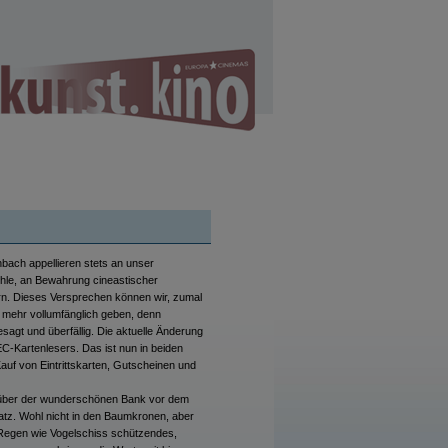
ch appellieren stets an unser
ühle, an Bewahrung cineastischer
dern. Dieses Versprechen können wir, zumal
mehr vollumfänglich geben, denn
sagt und überfällig. Die aktuelle Änderung
C-Kartenlesers. Das ist nun in beiden
uf von Eintrittskarten, Gutscheinen und
e über der wunderschönen Bank vor dem
atz. Wohl nicht in den Baumkronen, aber
Regen wie Vogelschiss schützendes,