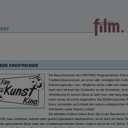
VENT
IEBE KINOFREUNDE
Die BesucherInnen des PROVINZ Programmkinos Enkenba
Traditionsbewusstsein, an unser aller nostalgischen Gef
Erinnerungskultur, kurz: Möglichst nichts sollte sich än
nach dem Verkauf des Gebäudes an die Gemeinde, nicht 
Veränderung im besten Sinne ist über kurz oder lang ange
indes wurde oft schon angemahnt: Die Einführung eines E
Kinos vorhanden und erlaubt den nahezu unbegrenzten Ka
Getränken sowie Snacks zuhauf.
Die lebhaften Krähen haben ihren Sitz in der Baumkron
ON zwar verlassen, werden aber gewiss irgendwann wiederkehren, ist es doch ein feiner Pl
 der gewundenen Bank unter den schattenspendenden Ästen, ergänzt durch ein vor Sonne, 