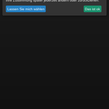
Ihre Zustimmung später jederzeit ändern oder zurückziehen.
Datenschutz
Impressum
Cookie Einstellungen
Lassen Sie mich wählen
Das ist ok